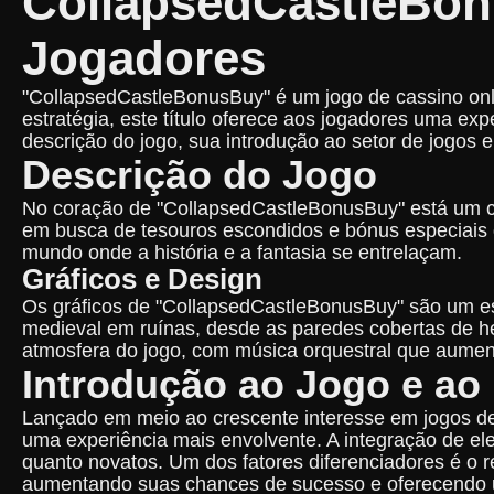
CollapsedCastleBon
Jogadores
"CollapsedCastleBonusBuy" é um jogo de cassino on
estratégia, este título oferece aos jogadores uma e
descrição do jogo, sua introdução ao setor de jogos
Descrição do Jogo
No coração de "CollapsedCastleBonusBuy" está um cas
em busca de tesouros escondidos e bónus especiais q
mundo onde a história e a fantasia se entrelaçam.
Gráficos e Design
Os gráficos de "CollapsedCastleBonusBuy" são um es
medieval em ruínas, desde as paredes cobertas de he
atmosfera do jogo, com música orquestral que aume
Introdução ao Jogo e ao
Lançado em meio ao crescente interesse em jogos de
uma experiência mais envolvente. A integração de el
quanto novatos. Um dos fatores diferenciadores é o 
aumentando suas chances de sucesso e oferecendo u