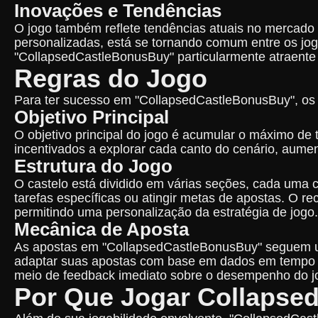
Inovações e Tendências
O jogo também reflete tendências atuais no mercado 
personalizadas, está se tornando comum entre os j
"CollapsedCastleBonusBuy" particularmente atraente
Regras do Jogo
Para ter sucesso em "CollapsedCastleBonusBuy", os j
Objetivo Principal
O objetivo principal do jogo é acumular o máximo de
incentivados a explorar cada canto do cenário, aum
Estrutura do Jogo
O castelo está dividido em várias seções, cada uma
tarefas específicas ou atingir metas de apostas. O r
permitindo uma personalização da estratégia de jogo.
Mecânica de Aposta
As apostas em "CollapsedCastleBonusBuy" seguem uma 
adaptar suas apostas com base em dados em tempo r
meio de feedback imediato sobre o desempenho do j
Por Que Jogar Collaps