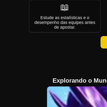
📖
Estude as estatísticas e o
desempenho das equipes antes
de apostar.
Explorando o Mun