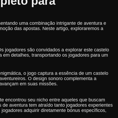
leto para
entando uma combinação intrigante de aventura e
emoção das apostas. Neste artigo, exploraremos a
s jogadores são convidados a explorar este castelo
ca em detalhes, transportando os jogadores para um
igmática, o jogo captura a essência de um castelo
 aventureiros. O design sonoro complementa a
s avançam em suas missões.
te encontrou seu nicho entre aqueles que buscam
 de aventura tem atraído tanto jogadores experientes
jogadores adquirir diretamente bónus específicos,