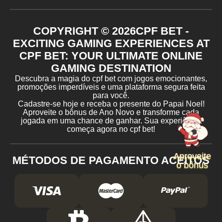
COPYRIGHT ©
2026
CPF BET -
EXCITING GAMING EXPERIENCES AT
CPF BET: YOUR ULTIMATE ONLINE
GAMING DESTINATION
Descubra a magia do cpf bet com jogos emocionantes,
promoções imperdíveis e uma plataforma segura feita
para você.
Cadastre-se hoje e receba o presente do Papai Noel!
Aproveite o bônus de Ano Novo e transforme cada
jogada em uma chance de ganhar. Sua experiência
começa agora no cpf bet!
Aproveite
MÉTODOS DE PAGAMENTO ACEITOS
o bônus