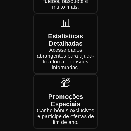
futebol, basquete e
muito mais.
📊
Estatísticas
Detalhadas
Acesse dados
abrangentes para ajudá-
lo a tomar decisões
informadas.
🎁
Promoções
Especiais
Ganhe bônus exclusivos
e participe de ofertas de
fim de ano.