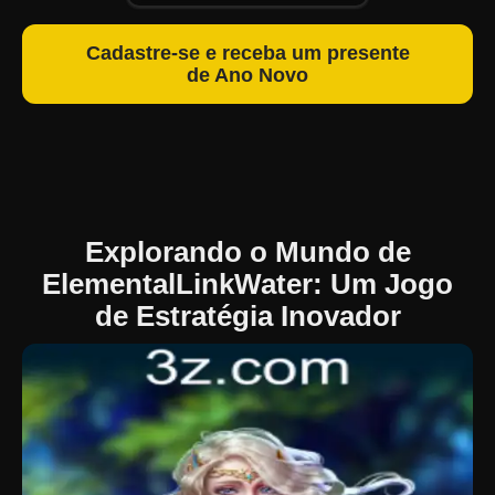
Cadastre-se e receba um presente
de Ano Novo
Explorando o Mundo de
ElementalLinkWater: Um Jogo
de Estratégia Inovador