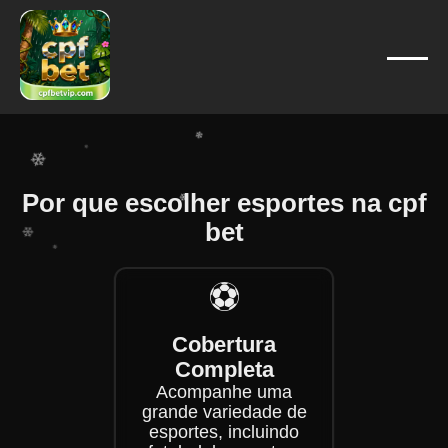
❄
❄
❄
❄
❄
Por que escolher esportes na cpf
❄
❄
bet
❄
❄
❄
⚽
❄
❄
Cobertura
Completa
Acompanhe uma
grande variedade de
esportes, incluindo