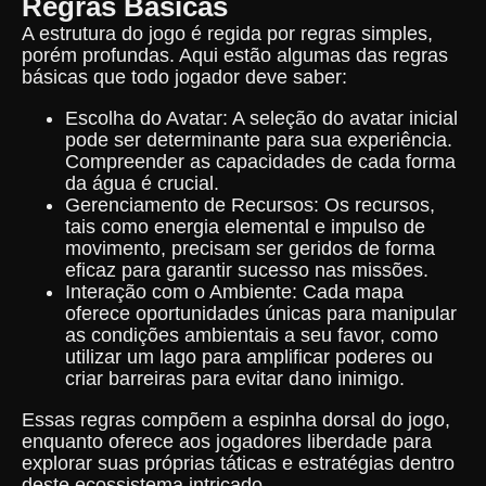
Regras Básicas
A estrutura do jogo é regida por regras simples,
porém profundas. Aqui estão algumas das regras
básicas que todo jogador deve saber:
Escolha do Avatar: A seleção do avatar inicial
pode ser determinante para sua experiência.
Compreender as capacidades de cada forma
da água é crucial.
Gerenciamento de Recursos: Os recursos,
tais como energia elemental e impulso de
movimento, precisam ser geridos de forma
eficaz para garantir sucesso nas missões.
Interação com o Ambiente: Cada mapa
oferece oportunidades únicas para manipular
as condições ambientais a seu favor, como
utilizar um lago para amplificar poderes ou
criar barreiras para evitar dano inimigo.
Essas regras compõem a espinha dorsal do jogo,
enquanto oferece aos jogadores liberdade para
explorar suas próprias táticas e estratégias dentro
deste ecossistema intricado.