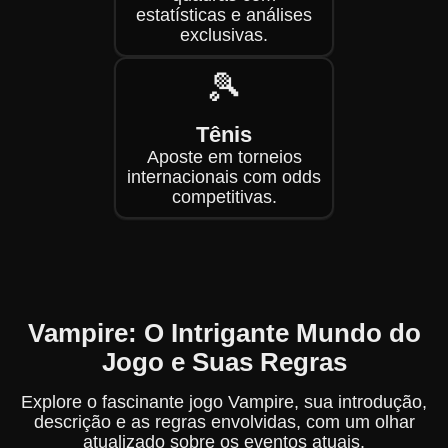
estatísticas e análises
exclusivas.
🎾
Tênis
Aposte em torneios
internacionais com odds
competitivas.
Vampire: O Intrigante Mundo do
Jogo e Suas Regras
Explore o fascinante jogo Vampire, sua introdução,
descrição e as regras envolvidas, com um olhar
atualizado sobre os eventos atuais.