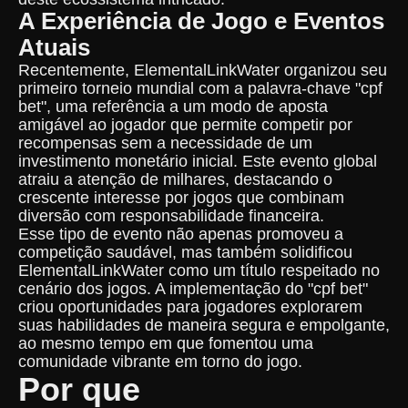
A Experiência de Jogo e Eventos
Atuais
Recentemente, ElementalLinkWater organizou seu
primeiro torneio mundial com a palavra-chave "cpf
bet", uma referência a um modo de aposta
amigável ao jogador que permite competir por
recompensas sem a necessidade de um
investimento monetário inicial. Este evento global
atraiu a atenção de milhares, destacando o
crescente interesse por jogos que combinam
diversão com responsabilidade financeira.
Esse tipo de evento não apenas promoveu a
competição saudável, mas também solidificou
ElementalLinkWater como um título respeitado no
cenário dos jogos. A implementação do "cpf bet"
criou oportunidades para jogadores explorarem
suas habilidades de maneira segura e empolgante,
ao mesmo tempo em que fomentou uma
comunidade vibrante em torno do jogo.
Por que