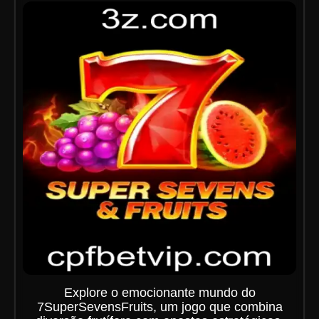
Explore o emocionante mundo do
7SuperSevensFruits, um jogo que combina