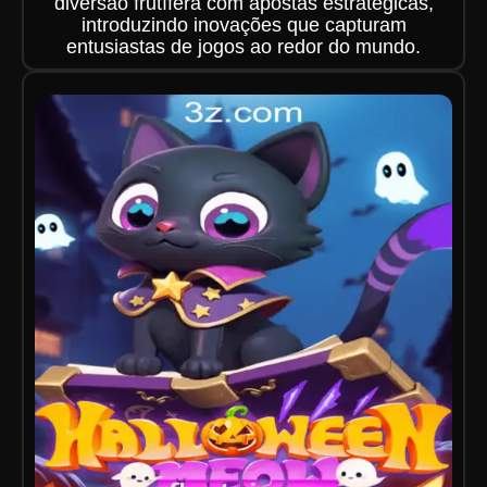
diversão frutífera com apostas estratégicas,
introduzindo inovações que capturam
entusiastas de jogos ao redor do mundo.