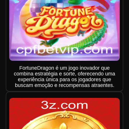
FortuneDragon é um jogo inovador que
combina estratégia e sorte, oferecendo uma
experiência única para os jogadores que
buscam emoção e recompensas atraentes.