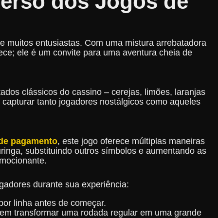
erso dos Jogos de
 de muitos entusiastas. Com uma mistura arrebatadora
ece; ele é um convite para uma aventura cheia de
tados clássicos do cassino – cerejas, limões, laranjas
capturar tanto jogadores nostálgicos como aqueles
 de pagamento
, este jogo oferece múltiplas maneiras
inga, substituindo outros símbolos e aumentando as
emocionante.
gadores durante sua experiência:
por linha antes de começar.
odem transformar uma rodada regular em uma grande