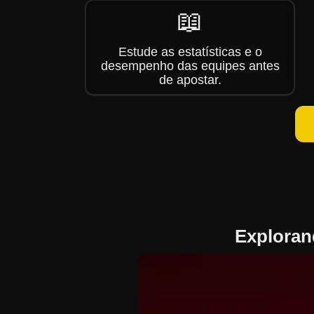
📖
Estude as estatísticas e o
desempenho das equipes antes
de apostar.
Exploran