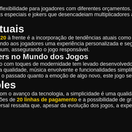
flexibilidade para jogadores com diferentes orçamentos.
 especiais e jokers que desencadeiam multiplicadores a
tuais
s20
à frente é a incorporação de tendências atuais como
nando aos jogadores uma experiência personalizada e s
mum, assegurando o jogo responsável.
kers no Mundo dos Jogos
ão com toques de modernidade tem levado desenvolvedo
ta qualidade, música envolvente e funcionalidades simp
o passado quanto a emoção de algo novo, este jogo se
les
m o avanço da tecnologia, a simplicidade é uma qualida
ções de
20 linhas de pagamento
e a possibilidade de gr
sal ressalta que, apesar da evolução dos jogos, a experi