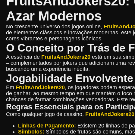
FruitsAndJokers20:
Azar Modernos
No crescente universo dos jogos online,
FruitsAndJ
de elementos clássicos e inovações modernas, este j
cores vibrantes e personagens icônicos.
O Conceito por Trás de 
A essência de
FruitsAndJokers20
está em sua simpli
– complementados por jokers que adicionam uma revi
buscando uma experiência inédita.
Jogabilidade Envolvente
Em
FruitsAndJokers20
, os jogadores podem espera
de ganhar, ao mesmo tempo em que mantém o foco na 
chances de formar combinações vencedoras. Este re
Regras Essenciais para os Partici
Como qualquer jogo de cassino,
FruitsAndJokers20
Linhas de Pagamento:
Existem 20 linhas de pa
Símbolos:
Símbolos de frutas são comuns, mas