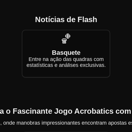
Notícias de Flash
🏀
Basquete
Entre na ação das quadras com
estatísticas e análises exclusivas.
a o Fascinante Jogo Acrobatics com
, onde manobras impressionantes encontram apostas es