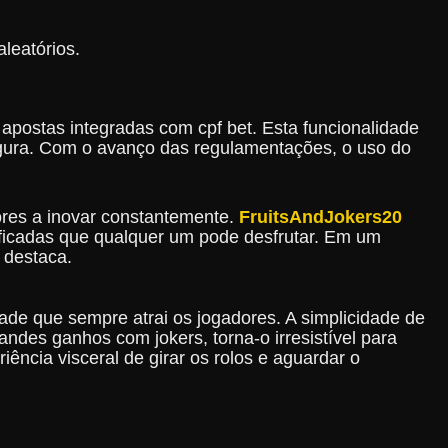
leatórios.
 apostas integradas com cpf bet. Esta funcionalidade
egura. Com o avanço das regulamentações, o uso do
res a inovar constantemente.
FruitsAndJokers20
lificadas que qualquer um pode desfrutar. Em um
 destaca.
de que sempre atrai os jogadores. A simplicidade de
andes ganhos com jokers, torna-o irresistível para
ência visceral de girar os rolos e aguardar o