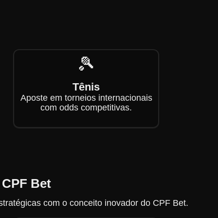
🎾
Tênis
Aposte em torneios internacionais
com odds competitivas.
 CPF Bet
tratégicas com o conceito inovador do CPF Bet.