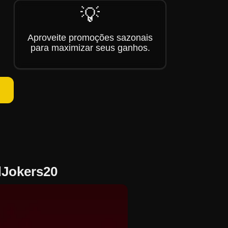
💡
Aproveite promoções sazonais
para maximizar seus ganhos.
dJokers20