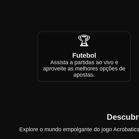
🏆
Futebol
Assista a partidas ao vivo e
aproveite as melhores opções de
apostas.
Descubr
Explore o mundo empolgante do jogo Acrobatics