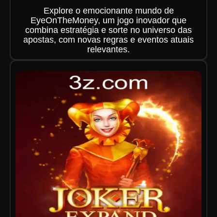
Explore o emocionante mundo de
EyeOnTheMoney, um jogo inovador que
combina estratégia e sorte no universo das
apostas, com novas regras e eventos atuais
relevantes.