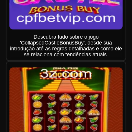
Descubra tudo sobre o jogo
'CollapsedCastleBonusBuy', desde sua
introdução até as regras detalhadas e como ele
se relaciona com tendências atuais.