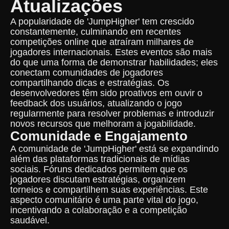
Atualizações
A popularidade de 'JumpHigher' tem crescido
constantemente, culminando em recentes
competições online que atraíram milhares de
jogadores internacionais. Estes eventos são mais
do que uma forma de demonstrar habilidades; eles
conectam comunidades de jogadores
compartilhando dicas e estratégias. Os
desenvolvedores têm sido proativos em ouvir o
feedback dos usuários, atualizando o jogo
regularmente para resolver problemas e introduzir
novos recursos que melhoram a jogabilidade.
Comunidade e Engajamento
A comunidade de 'JumpHigher' está se expandindo
além das plataformas tradicionais de mídias
sociais. Fóruns dedicados permitem que os
jogadores discutam estratégias, organizem
torneios e compartilhem suas experiências. Este
aspecto comunitário é uma parte vital do jogo,
incentivando a colaboração e a competição
saudável.