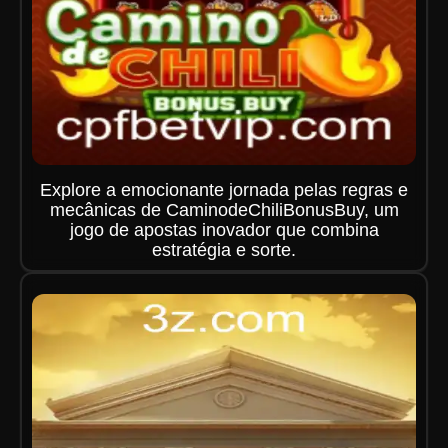
Explore a emocionante jornada pelas regras e
mecânicas de CaminodeChiliBonusBuy, um
jogo de apostas inovador que combina
estratégia e sorte.