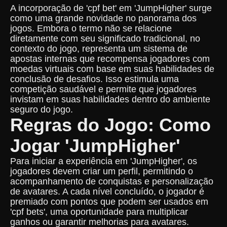
A incorporação de 'cpf bet' em 'JumpHigher' surge
como uma grande novidade no panorama dos
jogos. Embora o termo não se relacione
diretamente com seu significado tradicional, no
contexto do jogo, representa um sistema de
apostas internas que recompensa jogadores com
moedas virtuais com base em suas habilidades de
conclusão de desafios. Isso estimula uma
competição saudável e permite que jogadores
invistam em suas habilidades dentro do ambiente
seguro do jogo.
Regras do Jogo: Como
Jogar 'JumpHigher'
Para iniciar a experiência em 'JumpHigher', os
jogadores devem criar um perfil, permitindo o
acompanhamento de conquistas e personalização
de avatares. A cada nível concluído, o jogador é
premiado com pontos que podem ser usados em
'cpf bets', uma oportunidade para multiplicar
ganhos ou garantir melhorias para avatares.