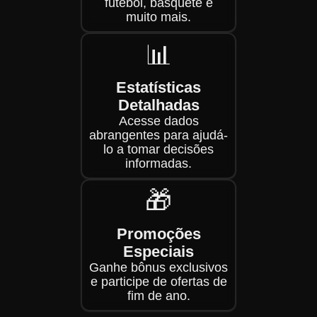
futebol, basquete e
muito mais.
📊
Estatísticas
Detalhadas
Acesse dados
abrangentes para ajudá-
lo a tomar decisões
informadas.
🎁
Promoções
Especiais
Ganhe bônus exclusivos
e participe de ofertas de
fim de ano.