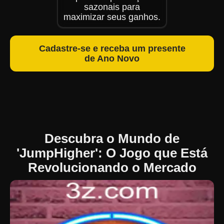
sazonais para
maximizar seus ganhos.
Cadastre-se e receba um presente
de Ano Novo
Descubra o Mundo de
'JumpHigher': O Jogo que Está
Revolucionando o Mercado