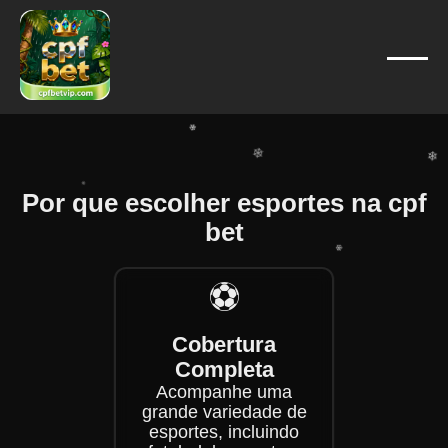
❄
❄
❄
❄
❄
❄
❄
Por que escolher esportes na cpf
❄
bet
❄
❄
⚽
❄
Cobertura
❄
Completa
Acompanhe uma
grande variedade de
esportes, incluindo