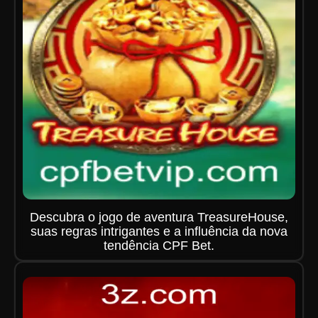
Descubra o jogo de aventura TreasureHouse,
suas regras intrigantes e a influência da nova
tendência CPF Bet.