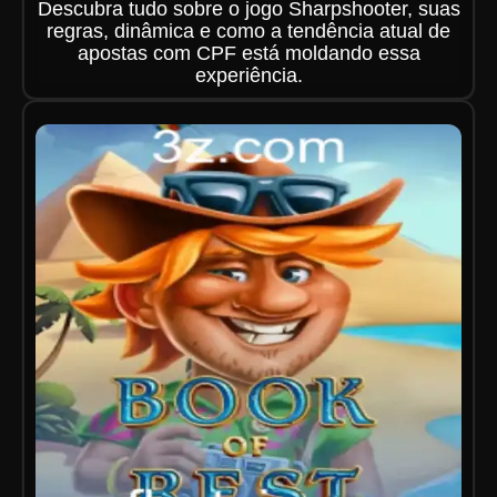
Descubra tudo sobre o jogo Sharpshooter, suas
regras, dinâmica e como a tendência atual de
apostas com CPF está moldando essa
experiência.