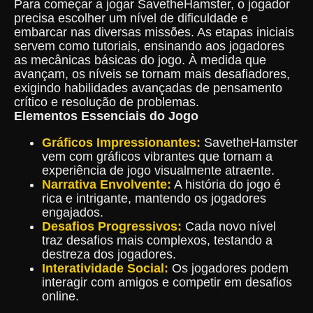
Para começar a jogar SavetheHamster, o jogador
precisa escolher um nível de dificuldade e
embarcar nas diversas missões. As etapas iniciais
servem como tutoriais, ensinando aos jogadores
as mecânicas básicas do jogo. À medida que
avançam, os níveis se tornam mais desafiadores,
exigindo habilidades avançadas de pensamento
crítico e resolução de problemas.
Elementos Essenciais do Jogo
Gráficos Impressionantes:
SavetheHamster
vem com gráficos vibrantes que tornam a
experiência de jogo visualmente atraente.
Narrativa Envolvente:
A história do jogo é
rica e intrigante, mantendo os jogadores
engajados.
Desafios Progressivos:
Cada novo nível
traz desafios mais complexos, testando a
destreza dos jogadores.
Interatividade Social:
Os jogadores podem
interagir com amigos e competir em desafios
online.