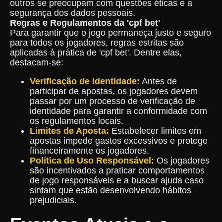
outros se preocupam com questões éticas e a
segurança dos dados pessoais.
Regras e Regulamentos da 'cpf bet'
Para garantir que o jogo permaneça justo e seguro
para todos os jogadores, regras estritas são
aplicadas à prática de 'cpf bet'. Dentre elas,
destacam-se:
Verificação de Identidade:
Antes de
participar de apostas, os jogadores devem
passar por um processo de verificação de
identidade para garantir a conformidade com
os regulamentos locais.
Limites de Aposta:
Estabelecer limites em
apostas impede gastos excessivos e protege
financeiramente os jogadores.
Política de Uso Responsável:
Os jogadores
são incentivados a praticar comportamentos
de jogo responsáveis e a buscar ajuda caso
sintam que estão desenvolvendo hábitos
prejudiciais.