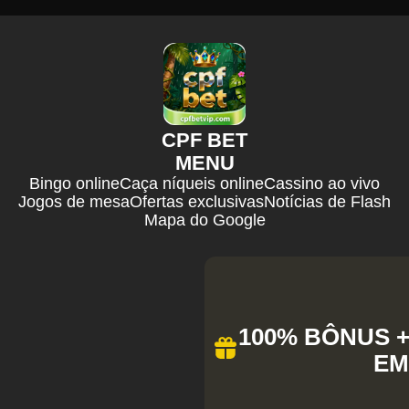
CPF BET
MENU
Bingo online
Caça níqueis online
Cassino ao vivo
Jogos de mesa
Ofertas exclusivas
Notícias de Flash
Mapa do Google
100% BÔNUS + 
EM