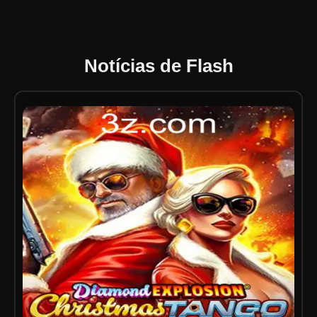
Notícias de Flash