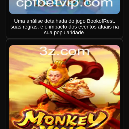
Uma análise detalhada do jogo BookofRest,
suas regras, e o impacto dos eventos atuais na
sua popularidade.