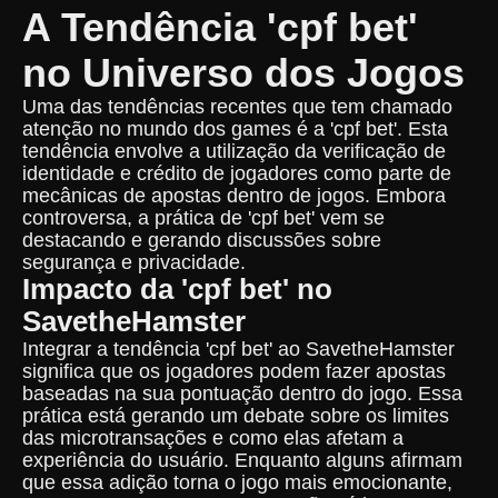
A Tendência 'cpf bet'
no Universo dos Jogos
Uma das tendências recentes que tem chamado
atenção no mundo dos games é a 'cpf bet'. Esta
tendência envolve a utilização da verificação de
identidade e crédito de jogadores como parte de
mecânicas de apostas dentro de jogos. Embora
controversa, a prática de 'cpf bet' vem se
destacando e gerando discussões sobre
segurança e privacidade.
Impacto da 'cpf bet' no
SavetheHamster
Integrar a tendência 'cpf bet' ao SavetheHamster
significa que os jogadores podem fazer apostas
baseadas na sua pontuação dentro do jogo. Essa
prática está gerando um debate sobre os limites
das microtransações e como elas afetam a
experiência do usuário. Enquanto alguns afirmam
que essa adição torna o jogo mais emocionante,