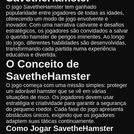
O jogo SavetheHamster tem ganhado
popularidade entre jogadores de todas as idades,
oferecendo um modo de jogo envolvente e
inovador. Com uma narrativa cativante e desafios
estratégicos, os jogadores são convidados a salvar
o querido hamster de perigos iminentes. Ao longo
do jogo, diferentes habilidades são desenvolvidas,
transformando cada partida numa experiência
educativa e divertida.
O Conceito de
SavetheHamster
O jogo começa com uma missão simples: proteger
um adorável hamster que se vê em várias
situações de risco. Os jogadores devem usar
estratégia e criatividade para garantir a segurança
do pequeno roedor. Cada fase do jogo apresenta
obstáculos únicos, exigindo que os jogadores
adaptem suas táticas continuamente.
Como Jogar SavetheHamster