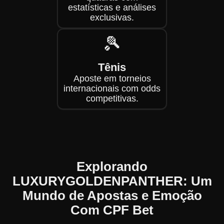
estatísticas e análises
exclusivas.
🎾
Tênis
Aposte em torneios
internacionais com odds
competitivas.
Explorando
LUXURYGOLDENPANTHER: Um
Mundo de Apostas e Emoção
Com CPF Bet