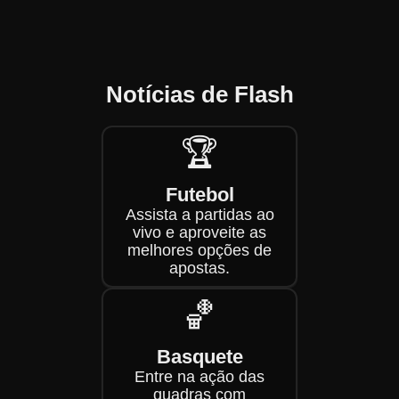
Notícias de Flash
🏆
Futebol
Assista a partidas ao
vivo e aproveite as
melhores opções de
apostas.
🏀
Basquete
Entre na ação das
quadras com