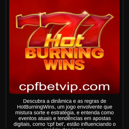
Descubra a dinâmica e as regras de
HotBurningWins, um jogo envolvente que
mistura sorte e estratégia, e entenda como
eventos atuais e tendências em apostas
digitais, como 'cpf bet', estão influenciando o