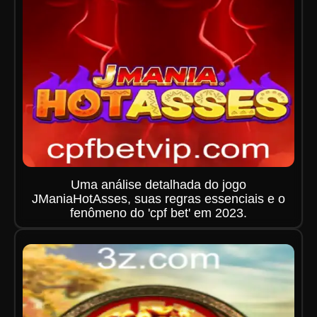
Uma análise detalhada do jogo
JManiaHotAsses, suas regras essenciais e o
fenômeno do 'cpf bet' em 2023.