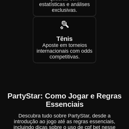
estatísticas e análises
exclusivas.
🎾
Tênis
Aposte em torneios
internacionais com odds
competitivas.
PartyStar: Como Jogar e Regras
Essenciais
Descubra tudo sobre PartyStar, desde a
introdução ao jogo até as regras essenciais,
incluindo dicas sobre o uso de cpf bet nesse