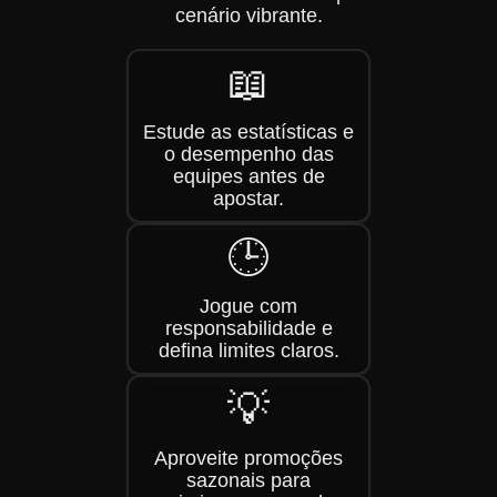
cenário vibrante.
📖
Estude as estatísticas e
o desempenho das
equipes antes de
apostar.
🕒
Jogue com
responsabilidade e
defina limites claros.
💡
Aproveite promoções
sazonais para