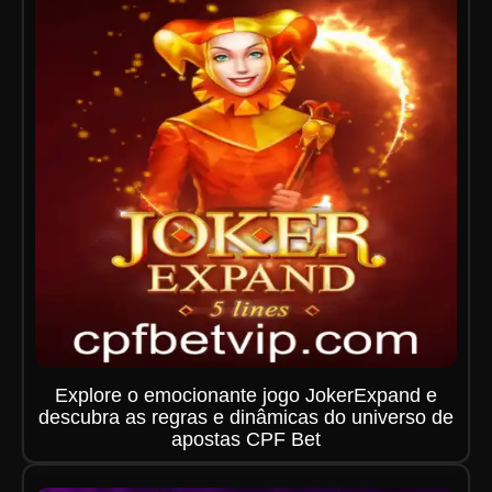
Explore o emocionante jogo JokerExpand e
descubra as regras e dinâmicas do universo de
apostas CPF Bet