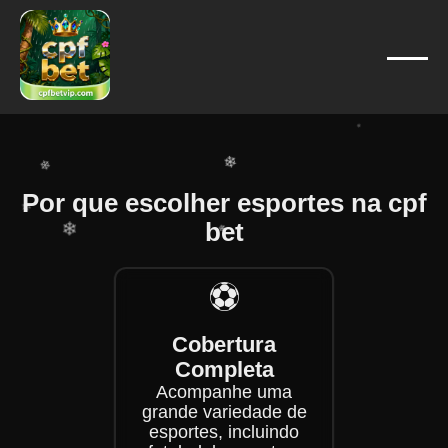
❄
❄
❄
❄
Por que escolher esportes na cpf
❄
bet
❄
❄
⚽
❄
❄
❄
Cobertura
Completa
Acompanhe uma
grande variedade de
esportes, incluindo