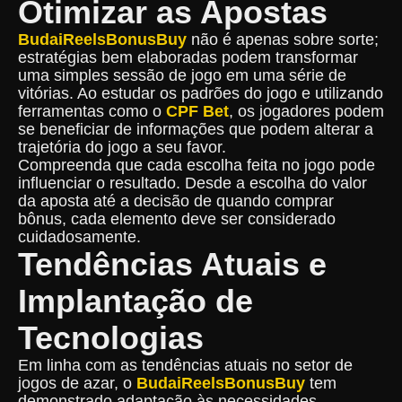
Otimizar as Apostas
BudaiReelsBonusBuy
não é apenas sobre sorte;
estratégias bem elaboradas podem transformar
uma simples sessão de jogo em uma série de
vitórias. Ao estudar os padrões do jogo e utilizando
ferramentas como o
CPF Bet
, os jogadores podem
se beneficiar de informações que podem alterar a
trajetória do jogo a seu favor.
Compreenda que cada escolha feita no jogo pode
influenciar o resultado. Desde a escolha do valor
da aposta até a decisão de quando comprar
bônus, cada elemento deve ser considerado
cuidadosamente.
Tendências Atuais e
Implantação de
Tecnologias
Em linha com as tendências atuais no setor de
jogos de azar, o
BudaiReelsBonusBuy
tem
demonstrado adaptação às necessidades