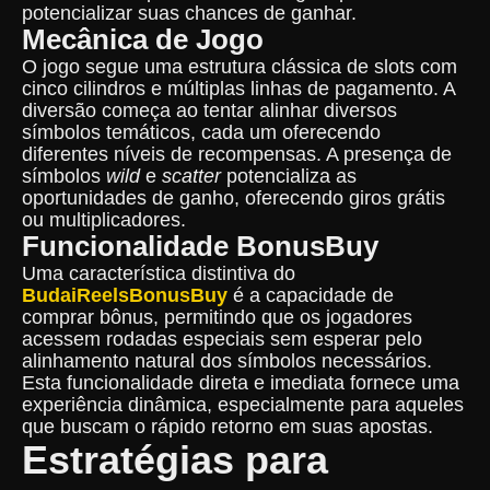
potencializar suas chances de ganhar.
Mecânica de Jogo
O jogo segue uma estrutura clássica de slots com
cinco cilindros e múltiplas linhas de pagamento. A
diversão começa ao tentar alinhar diversos
símbolos temáticos, cada um oferecendo
diferentes níveis de recompensas. A presença de
símbolos
wild
e
scatter
potencializa as
oportunidades de ganho, oferecendo giros grátis
ou multiplicadores.
Funcionalidade BonusBuy
Uma característica distintiva do
BudaiReelsBonusBuy
é a capacidade de
comprar bônus, permitindo que os jogadores
acessem rodadas especiais sem esperar pelo
alinhamento natural dos símbolos necessários.
Esta funcionalidade direta e imediata fornece uma
experiência dinâmica, especialmente para aqueles
que buscam o rápido retorno em suas apostas.
Estratégias para