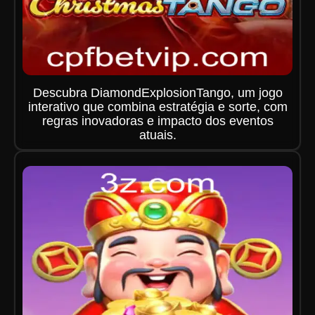
Descubra DiamondExplosionTango, um jogo
interativo que combina estratégia e sorte, com
regras inovadoras e impacto dos eventos
atuais.