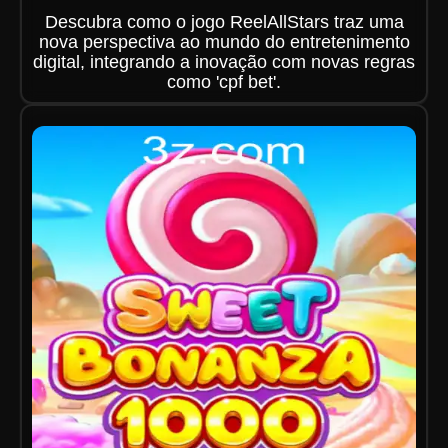
Descubra como o jogo ReelAllStars traz uma
nova perspectiva ao mundo do entretenimento
digital, integrando a inovação com novas regras
como 'cpf bet'.